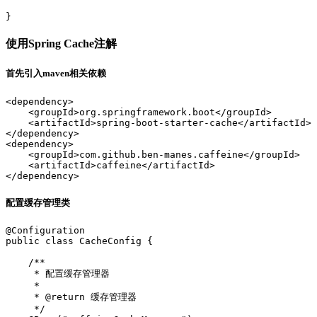
使用Spring Cache注解
首先引入maven相关依赖
<dependency>

    <groupId>org.springframework.boot</groupId>

    <artifactId>spring-boot-starter-cache</artifactId>

</dependency>

<dependency>

    <groupId>com.github.ben-manes.caffeine</groupId>

    <artifactId>caffeine</artifactId>

配置缓存管理类
@Configuration  

public class CacheConfig {  

    /**  

     * 配置缓存管理器  

     *  

     * @return 缓存管理器  

     */  
