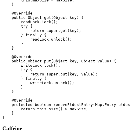
        this.maxSize = maxSize;

    }

    @Override

    public Object get(Object key) {

        readLock.lock();

        try {

            return super.get(key);

        } finally {

            readLock.unlock();

        }

    }

    @Override

    public Object put(Object key, Object value) {

        writeLock.lock();

        try {

            return super.put(key, value);

        } finally {

            writeLock.unlock();

        }

    }

    @Override

    protected boolean removeEldestEntry(Map.Entry eldes
        return this.size() > maxSize;

    }

Caffeine