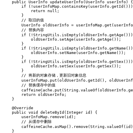
    public UserInfo updateUserInfo(UserInfo userInfo) {

        if (!userInfoMap.containsKey(userInfo.getId()))
            return null;

        }

        // 取旧的值

        UserInfo oldUserInfo = userInfoMap.get(userInfo
        // 替换内容

        if (!StringUtils.isEmpty(oldUserInfo.getAge()))
            oldUserInfo.setAge(userInfo.getAge());

        }

        if (!StringUtils.isEmpty(oldUserInfo.getName())
            oldUserInfo.setName(userInfo.getName());

        }

        if (!StringUtils.isEmpty(oldUserInfo.getSex()))
            oldUserInfo.setSex(userInfo.getSex());

        }

        // 将新的对象存储，更新旧对象信息

        userInfoMap.put(oldUserInfo.getId(), oldUserInf
        // 替换缓存中的值

        caffeineCache.put(String.valueOf(oldUserInfo.ge
        return oldUserInfo;

    }

    @Override

    public void deleteById(Integer id) {

        userInfoMap.remove(id);

        // 从缓存中删除

        caffeineCache.asMap().remove(String.valueOf(id)
    }
