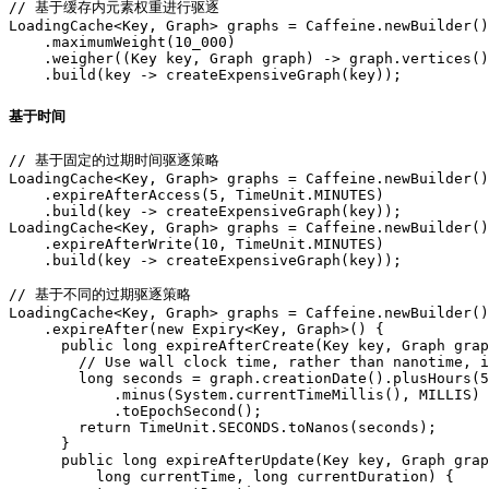
// 基于缓存内元素权重进行驱逐

LoadingCache<Key, Graph> graphs = Caffeine.newBuilder()

    .maximumWeight(10_000)

    .weigher((Key key, Graph graph) -> graph.vertices()
基于时间
// 基于固定的过期时间驱逐策略

LoadingCache<Key, Graph> graphs = Caffeine.newBuilder()

    .expireAfterAccess(5, TimeUnit.MINUTES)

    .build(key -> createExpensiveGraph(key));

LoadingCache<Key, Graph> graphs = Caffeine.newBuilder()

    .expireAfterWrite(10, TimeUnit.MINUTES)

    .build(key -> createExpensiveGraph(key));

// 基于不同的过期驱逐策略

LoadingCache<Key, Graph> graphs = Caffeine.newBuilder()

    .expireAfter(new Expiry<Key, Graph>() {

      public long expireAfterCreate(Key key, Graph grap
        // Use wall clock time, rather than nanotime, i
        long seconds = graph.creationDate().plusHours(5
            .minus(System.currentTimeMillis(), MILLIS)

            .toEpochSecond();

        return TimeUnit.SECONDS.toNanos(seconds);

      }

      public long expireAfterUpdate(Key key, Graph grap
          long currentTime, long currentDuration) {
