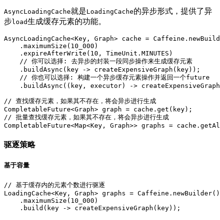
就是
的异步形式，提供了异
AsyncLoadingCache
LoadingCache
步
生成缓存元素的功能。
load
AsyncLoadingCache<Key, Graph> cache = Caffeine.newBuild
    .maximumSize(10_000)

    .expireAfterWrite(10, TimeUnit.MINUTES)

    // 你可以选择: 去异步的封装一段同步操作来生成缓存元素

    .buildAsync(key -> createExpensiveGraph(key));

    // 你也可以选择: 构建一个异步缓存元素操作并返回一个future

    .buildAsync((key, executor) -> createExpensiveGraph
// 查找缓存元素，如果其不存在，将会异步进行生成

CompletableFuture<Graph> graph = cache.get(key);

// 批量查找缓存元素，如果其不存在，将会异步进行生成

驱逐策略
基于容量
// 基于缓存内的元素个数进行驱逐

LoadingCache<Key, Graph> graphs = Caffeine.newBuilder()

    .maximumSize(10_000)

    .build(key -> createExpensiveGraph(key));
