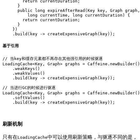
        return currentDuration;

      }

      public long expireAfterRead(Key key, Graph graph,

          long currentTime, long currentDuration) {

        return currentDuration;

      }

    })

基于引用
// 当key和缓存元素都不再存在其他强引用的时候驱逐

LoadingCache<Key, Graph> graphs = Caffeine.newBuilder()

    .weakKeys()

    .weakValues()

    .build(key -> createExpensiveGraph(key));

// 当进行GC的时候进行驱逐

LoadingCache<Key, Graph> graphs = Caffeine.newBuilder()

    .softValues()

刷新机制
只有在
中可以使用刷新策略，与驱逐不同的是，
LoadingCache