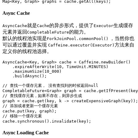
Async Cache
就是
的异步形式，提供了
生成缓存
AsyncCache
Cache
Executor
元素并返回
的能力。
CompletableFuture
默认的线程池实现是
，当然你也
ForkJoinPool.commonPool()
可以通过覆盖并实现
方法来自
Caffeine.executor(Executor)
定义你的线程池选择。
AsyncCache<Key, Graph> cache = Caffeine.newBuilder()

    .expireAfterWrite(10, TimeUnit.MINUTES)

    .maximumSize(10_000)

    .buildAsync();

// 查找一个缓存元素， 没有查找到的时候返回null

CompletableFuture<Graph> graph = cache.getIfPresent(key
// 查找缓存元素，如果不存在，则异步生成

graph = cache.get(key, k -> createExpensiveGraph(key));

// 添加或者更新一个缓存元素

cache.put(key, graph);

// 移除一个缓存元素

Async Loading Cache