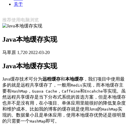
关于
推荐使用电脑浏览
Java本地缓存实现
马草原
1,720
2022-03-20
Java本地缓存实现
Java缓存技术可分为
远程缓存
和
本地缓存
，我们项目中使用最
多的就是远程共享缓存了，一般用
实现，而本地缓存主
Redis
要有
，
，
和
等实现。虽
HashMap
Guava Cache
Caffeine
Encahche
然远程共享缓存是当下分布式系统的首选方案，但是本地缓存
也并不是没有用，在小项目、单体应用里能很好的降低复杂度
和维护成本。比如我的博客的缓存就是使用Java的
实
HashMap
现的。数据量小且是单体应用，使用本地缓存优势还是很明显
的只需要一个
即可。
HashMap