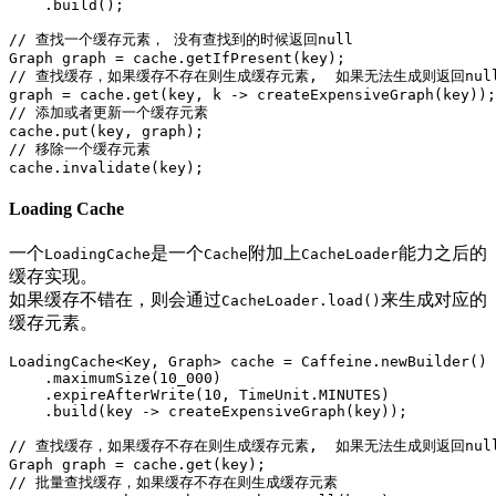
    .build();

// 查找一个缓存元素， 没有查找到的时候返回null

Graph graph = cache.getIfPresent(key);

// 查找缓存，如果缓存不存在则生成缓存元素,  如果无法生成则返回null
graph = cache.get(key, k -> createExpensiveGraph(key));

// 添加或者更新一个缓存元素

cache.put(key, graph);

// 移除一个缓存元素

Loading Cache
一个
是一个
附加上
能力之后的
LoadingCache
Cache
CacheLoader
缓存实现。
如果缓存不错在，则会通过
来生成对应的
CacheLoader.load()
缓存元素。
LoadingCache<Key, Graph> cache = Caffeine.newBuilder()

    .maximumSize(10_000)

    .expireAfterWrite(10, TimeUnit.MINUTES)

    .build(key -> createExpensiveGraph(key));

// 查找缓存，如果缓存不存在则生成缓存元素,  如果无法生成则返回null
Graph graph = cache.get(key);

// 批量查找缓存，如果缓存不存在则生成缓存元素
