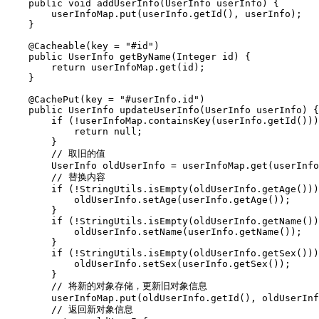
    public void addUserInfo(UserInfo userInfo) {

        userInfoMap.put(userInfo.getId(), userInfo);

    }

    @Cacheable(key = "#id")

    public UserInfo getByName(Integer id) {

        return userInfoMap.get(id);

    }

    @CachePut(key = "#userInfo.id")

    public UserInfo updateUserInfo(UserInfo userInfo) {

        if (!userInfoMap.containsKey(userInfo.getId()))
            return null;

        }

        // 取旧的值

        UserInfo oldUserInfo = userInfoMap.get(userInfo
        // 替换内容

        if (!StringUtils.isEmpty(oldUserInfo.getAge()))
            oldUserInfo.setAge(userInfo.getAge());

        }

        if (!StringUtils.isEmpty(oldUserInfo.getName())
            oldUserInfo.setName(userInfo.getName());

        }

        if (!StringUtils.isEmpty(oldUserInfo.getSex()))
            oldUserInfo.setSex(userInfo.getSex());

        }

        // 将新的对象存储，更新旧对象信息

        userInfoMap.put(oldUserInfo.getId(), oldUserInf
        // 返回新对象信息
