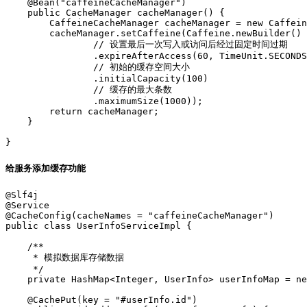
    @Bean("caffeineCacheManager")  

    public CacheManager cacheManager() {  

        CaffeineCacheManager cacheManager = new Caffein
        cacheManager.setCaffeine(Caffeine.newBuilder() 
                // 设置最后一次写入或访问后经过固定时间过期  

                .expireAfterAccess(60, TimeUnit.SECONDS
                // 初始的缓存空间大小  

                .initialCapacity(100)  

                // 缓存的最大条数  

                .maximumSize(1000));  

        return cacheManager;  

    }  

给服务添加缓存功能
@Slf4j

@Service

@CacheConfig(cacheNames = "caffeineCacheManager")

public class UserInfoServiceImpl {

    /**

     * 模拟数据库存储数据

     */

    private HashMap<Integer, UserInfo> userInfoMap = ne
    @CachePut(key = "#userInfo.id")
