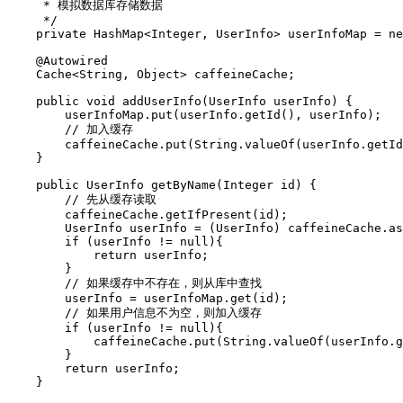
     * 模拟数据库存储数据

     */

    private HashMap<Integer, UserInfo> userInfoMap = ne
    @Autowired

    Cache<String, Object> caffeineCache;

    public void addUserInfo(UserInfo userInfo) {

        userInfoMap.put(userInfo.getId(), userInfo);

        // 加入缓存

        caffeineCache.put(String.valueOf(userInfo.getId
    }

    public UserInfo getByName(Integer id) {

        // 先从缓存读取

        caffeineCache.getIfPresent(id);

        UserInfo userInfo = (UserInfo) caffeineCache.as
        if (userInfo != null){

            return userInfo;

        }

        // 如果缓存中不存在，则从库中查找

        userInfo = userInfoMap.get(id);

        // 如果用户信息不为空，则加入缓存

        if (userInfo != null){

            caffeineCache.put(String.valueOf(userInfo.g
        }

        return userInfo;

    }
