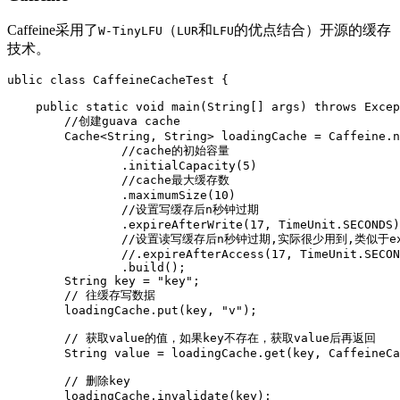
Caffeine采用了
（
和
的优点结合）开源的缓存
W-TinyLFU
LUR
LFU
技术。
ublic class CaffeineCacheTest {

    public static void main(String[] args) throws Excep
        //创建guava cache

        Cache<String, String> loadingCache = Caffeine.n
                //cache的初始容量

                .initialCapacity(5)

                //cache最大缓存数

                .maximumSize(10)

                //设置写缓存后n秒钟过期

                .expireAfterWrite(17, TimeUnit.SECONDS)

                //设置读写缓存后n秒钟过期,实际很少用到,类似于expi
                //.expireAfterAccess(17, TimeUnit.SECON
                .build();

        String key = "key";

        // 往缓存写数据

        loadingCache.put(key, "v");

        // 获取value的值，如果key不存在，获取value后再返回

        String value = loadingCache.get(key, CaffeineCa
        // 删除key

        loadingCache.invalidate(key);
