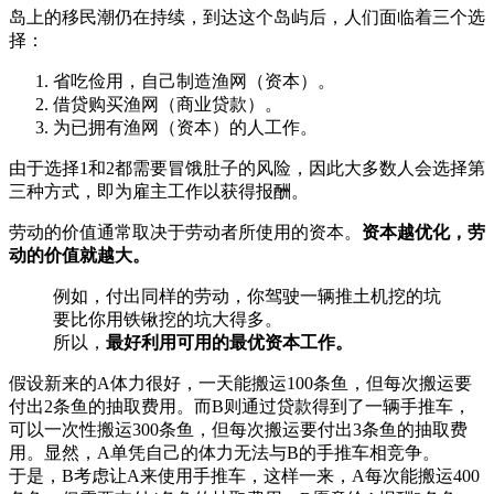
岛上的移民潮仍在持续，到达这个岛屿后，人们面临着三个选
择：
省吃俭用，自己制造渔网（资本）。
借贷购买渔网（商业贷款）。
为已拥有渔网（资本）的人工作。
由于选择1和2都需要冒饿肚子的风险，因此大多数人会选择第
三种方式，即为雇主工作以获得报酬。
劳动的价值通常取决于劳动者所使用的资本。
资本越优化，劳
动的价值就越大。
例如，付出同样的劳动，你驾驶一辆推土机挖的坑
要比你用铁锹挖的坑大得多。
所以，
最好利用可用的最优资本工作。
假设新来的A体力很好，一天能搬运100条鱼，但每次搬运要
付出2条鱼的抽取费用。而B则通过贷款得到了一辆手推车，
可以一次性搬运300条鱼，但每次搬运要付出3条鱼的抽取费
用。显然，A单凭自己的体力无法与B的手推车相竞争。
于是，B考虑让A来使用手推车，这样一来，A每次能搬运400