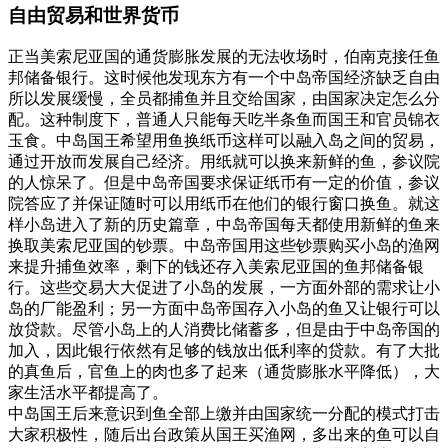
自由贸易和世界货币
正当美索尼亚国的通货膨胀发展的无法收场时，伯南克接任鱼
邦储备银行。这时候他发现东方有一个中岛帝国经济缺乏自由
所以发展缓慢，全员都捕鱼并且交给国家，由国家决定怎么分
配。这种制度下，普通人只能每天吃半条鱼而国王和官员锦衣
玉食。中岛国王希望用鱼换纸币这样可以融入岛之间的贸易，
通过开放而发展自己经济。用纸就可以换来新鲜的鱼，参议院
的人惊呆了。但是中岛帝国要求保证纸币有一定的价值，参议
院答应了并保证随时可以用纸币在他们的银行窗口换鱼。就这
样小岛进入了新的历史篇章，中岛帝国每天都使用新鲜的鱼来
换取美索尼亚国的钞票。中岛帝国用这些钞票购买小岛的渔网
来提升捕鱼效率，剩下的钱还存入美索尼亚国的鱼邦储备银
行。这些交易大大促进了小岛的发展，一方面外部的需求让小
岛的厂能盈利；另一方面中岛帝国存入小岛的鱼又让银行可以
放贷款。尽管小岛上的人消费比储蓄多，但是由于中岛帝国的
加入，因此银行依然有足够的钱放出低利率的贷款。有了大批
的真鱼后，官鱼上的肉也多了起来（通货膨胀水平降低），大
家生活水平都提高了。
中岛国王后来意识到鱼全部上缴并由国家统一分配的模式打击
大家积极性，随后出台政策从国王买渔网，多出来的鱼可以自