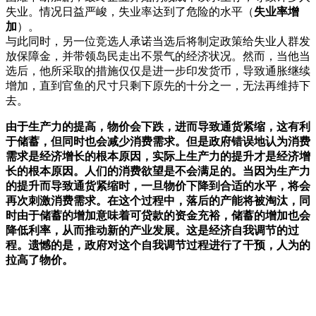
失业。情况日益严峻，失业率达到了危险的水平（
失业率增
加
）。
与此同时，另一位竞选人承诺当选后将制定政策给失业人群发
放保障金，并带领岛民走出不景气的经济状况。然而，当他当
选后，他所采取的措施仅仅是进一步印发货币，导致通胀继续
增加，直到官鱼的尺寸只剩下原先的十分之一，无法再维持下
去。
由于生产力的提高，物价会下跌，进而导致通货紧缩，这有利
于储蓄，但同时也会减少消费需求。但是政府错误地认为消费
需求是经济增长的根本原因，实际上生产力的提升才是经济增
长的根本原因。人们的消费欲望是不会满足的。当因为生产力
的提升而导致通货紧缩时，一旦物价下降到合适的水平，将会
再次刺激消费需求。在这个过程中，落后的产能将被淘汰，同
时由于储蓄的增加意味着可贷款的资金充裕，储蓄的增加也会
降低利率，从而推动新的产业发展。这是经济自我调节的过
程。遗憾的是，政府对这个自我调节过程进行了干预，人为的
拉高了物价。