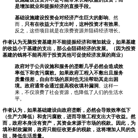
是增加就业和提振经济的直接手段。
基础设施建设投资会对经济产生巨大的影响
。然
而，
只有在收益大于支出时，这种投资才有效果
。
反之，这些项目就是在浪费资源并阻碍经济增长。
作者认为无脑投资基建并不能提振经济和增加就业，如果基建
的收益小于基建的支出，那么会阻碍经济的发展。（因为投资
基建的钱将不能再用于投资其他可促使经济发展的商业）
政府对于公共设施和服务的垄断几乎必然会造成效
率低下和贪污腐败。
如果政府工程入不敷出且服务
质量很差，自由市场的原则也无法帮助其走出困
境。政府通常会通过
提高税收填补漏洞
。这样一
来，不仅浪费了社会资源，也降低了人们的生活水
平。
作者认为，如果基础建设由政府垄断，必然会导致效率低下
（生产力降低）和贪污腐败，进而导致工程支出大于收益。然
而，政府本身没有资产，其资金来源于市场的税款。因此，为
填补财政漏洞，政府只能征收更多的税款，这将增加人民的负
担，降低生活质量。