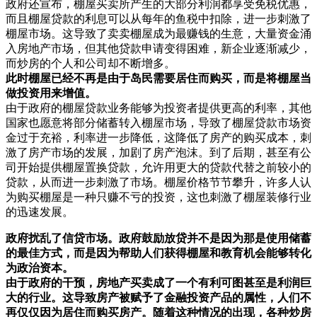
政府还宣布，棚屋买卖所产生的大部分利润都享受免税优惠，
而且棚屋贷款的利息可以从每年的鱼税中扣除，进一步刺激了
棚屋市场。这导致了卖卖棚屋成为最赚钱的生意，大量资金涌
入房地产市场，但其他贷款申请变得困难，新企业逐渐减少，
而炒房的个人和公司却不断增多。
此时棚屋已经不再是由于岛民需要居住而购买，而是将棚屋当
做投资用来增值。
由于政府的棚屋贷款业务能够为投资者提供更高的利率，其他
国家也愿意将部分储蓄转入棚屋市场，导致了棚屋贷款市场资
金过于充裕，利率进一步降低，这降低了房产的购买成本，刺
激了房产市场的发展，加剧了房产泡沫。到了后期，甚至有公
司开始提供棚屋置换贷款，允许用更大的贷款代替之前较小的
贷款，从而进一步刺激了市场。棚屋价格节节攀升，许多人认
为购买棚屋是一种只赚不亏的投资，这也刺激了棚屋装修行业
的迅速发展。
政府扰乱了信贷市场。政府鼓励放贷并不是因为那是使用储蓄
的最佳方式，而是因为帮助人们获得棚屋和教育机会能够转化
为政治资本。
由于政府的干预，房地产买卖成了一个有利可图甚至是利润巨
大的行业。这导致房产被赋予了金融投资产品的属性，人们不
再仅仅因为居住而购买房产。随着这种情况的出现，各种炒房