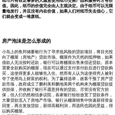
纸币只有在足够多的人愿意使用纸币交换产品和服务时才有价
值。因此，纸币的价值完全由人主观决定。由于纸币可以无限
量地发行，并且没有内在价值，如果人们对纸币失去信心，它
们就会变成一堆废纸。
房产泡沫是怎么形成的
小岛上的鱼邦储蓄银行为了寻求低风险的贷款项目，将目光投
向了棚屋（房地产）贷款市场。棚屋作为天然的抵押物，如果
借款人无法按时还款，银行可以将棚屋出售来偿还贷款。原本
需要全款购买的棚屋，现在可以通过支付首付款后进行贷款购
买，这使得更多人能够先入住。然而有人认为这使得穷人被剥
夺了使用岛上财富的权利。为了赢得选举，政客干预了房产贷
款市场，政府成立了鹏利美和鹏地美两个机构来为棚屋贷款提
供担保，并收购了银行不愿意持有的贷款。尽管没有官方担
保，但人们仍然相信参议院，各家银行纷纷放宽了贷款条件，
大量贷款流入了房地产市场。银行从棚屋销售中快速获得资金
回笼，再次发放贷款，获得高额利润，而选民也因此受益，得
以购买棚屋。