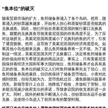
“鱼本位”的破灭
随着贸易市场的扩大，鱼邦储备券涌入了各个岛屿。然而，随
着涌入的钞票越来越多，开始有人担心和质疑钞票是否能真的
兑换成鱼。因此，他们开始在美索尼亚国的银行窗口兑换真
鱼。频繁的兑换真鱼导致美索尼亚国的存鱼再度不足。为了应
对这场挤兑，美索尼亚国再度减小了兑换到的鱼的尺寸，引发
了通货膨胀。然而，这导致了美索尼亚国的经济再度恶化。如
果其他小岛也都来兑换，那么鱼邦储备券将一文不值。为了遏
制这一情况，美索尼亚国关闭了兑换窗口，决定将鱼邦储备券
的价值由持有方希望兑换的商品决定。事实上，只有美索尼亚
国保持着经济大国和军事大国的地位，鱼邦储备券才会具有真
正的价值。鱼本位的破灭让人们对鱼邦储备券失去了信心，但
鱼邦储备券虽然暴跌，但仍然保持了储备货币地位。小查对此
感到愤怒，但却无能为力。货币危机过后，通鱼膨胀问题基本
消失。新领导里什上台后，他降低了税收，并放松了管制，但
未能兑现减少政府支出的承诺，导致参议院的收支差距进一步
扩大。同时，国外的鲜鱼不断涌入小岛，但钞票却永远不会被
兑换，这使得小岛进入了前所未有的繁荣时期。