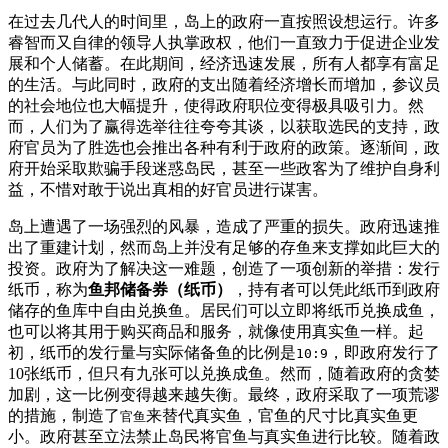
在过去几代人的时间里，岛上的政府一直按照设想运行。许多
睿智而又自律的领导人执掌政权，他们一直致力于促进企业发
展和个人储蓄。在此期间，经济迅速发展，所有人都享有富足
的生活。与此同时，政府的支出随着经济增长而增加，参议员
的社会地位也大幅提升，使得政府职位变得极具吸引力。然
而，人们为了赢得选举往往夸夸其谈，以获取选民的支持，政
府官员为了胜选也会推出各种有利于政府的政策。逐渐间，政
府开始采取欺骗手段迷惑岛民，甚至一些政客为了维护自身利
益，不惜对敢于说出真相的好官员进行谋害。
岛上遭遇了一场强烈的风暴，造成了严重的损失。政府迅速推
出了重建计划，然而岛上并没有足够的存鱼来支撑如此巨大的
投资。政府为了解决这一难题，创造了一项创新的举措：发行
纸币，称为
鱼邦储备券（纸币）
，持有者可以凭此纸币到政府
储存的鱼库中自由兑换鱼。居民们可以立即将纸币兑换成鱼，
也可以将其用于购买商品和服务，就像使用真实鱼一样。起
初，纸币的发行量与实际储备鱼的比例是
，即政府发行了
10:9
10张纸币，但只有九张可以兑换成鱼。然而，随着政府的贪婪
加剧，这一比例变得越来越失衡。最终，政府采取了一项荒谬
的措施，制造了
来替代真实鱼，官鱼的尺寸比真实鱼更
官鱼
小。政府甚至立法禁止岛民将官鱼与真实鱼进行比较。随着政