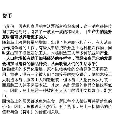
货币
当艾伯、贝克和查理的生活逐渐富裕起来时，这一消息很快传
遍了其他岛屿，引发了一波又一波的移民潮。（
生产力的提升
意味着可以养活更多的人
）
随着岛上移民数量的增加，出现了各种职业和产业。有人从事
操作捕鱼器的工作，有些人申请贷款开垦土地种植农作物，同
时还出现了棚屋建筑工人、木筏制造工人等多种职业和产业。
（
人口的增长有助于加强经济的多样性，而经济多元化的发展
会增加可消费的物品种类，从而改善人们的生活水平）
随着经济的多元化发展，原本以物换物的交换原则已不再适
用。首先，没有一个被人们全部接受的交换媒介，例如木筏工
人制造木筏，服装工人制造服装，但木筏工人想要购买时装，
而服装工人并不需要木筏。其次，杂乱无章的物品交换效率低
下。因此，岛上急需一种被所有人认可的通用交换媒介，即货
币。
因为岛上的居民都以鱼为主食，所以每个人都认可并清楚鱼的
价值。因此，鱼被设定为货币。有了货币，岛上一切物品的价
值都与鱼（
货币
）的价值相关联。