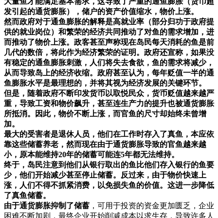
大量鱼才能满足基本需求，这导致了严重的通鱼膨胀（
货币超
发引起的通货膨胀
），储户的资产价值缩水，物价上涨。
然而政府对于通鱼膨胀的解释是高就业率（部分归功于政府提
供的就业岗位）和繁荣的经济共同推动了对鱼的需求增加，进
而推动了物价上涨。政客甚至声称现在岛民每天消耗的鱼是前
几代的数倍，将此作为经济繁荣的证明。政府还宣称，如果没
有稳定的通鱼膨胀刺激，人们将失去食欲，鱼的需求将减少，
从而导致岛上的经济收缩。政府甚至认为，每年贬值一半的通
鱼膨胀水平是最理想的，并将其视为经济发展的关键环节。
但是，随着政府不断印发货币以取悦民众，货币贬值越来越严
重，导致工资和物价飙升，甚至连生产力的提升也被通货膨胀
所抵消。因此，物价不断上涨，而官鱼的尺寸却始终未曾增
加。
最大的受害者是退休人员，他们在工作时存入了真鱼，本应依
靠这些储蓄养老，然而现在由于通货膨胀导致的官鱼越来越
小，原本能维持20年的储蓄可能连5年都无法维持。
终于，岛民注意到他们从银行取出的鱼比他们存入银行的鱼要
少，他们开始减少甚至停止储蓄。反过来，由于物价快速上
涨，人们不得不抓紧消费，以免损失鱼的价值。这进一步降低
了真鱼储蓄。
由于
通货膨胀抑制了储蓄
，可用于投资的资金更加匮乏，企业
困难不断加剧，最终企业开始削减成本以求生存，导致许多人