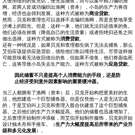
人使用借到的鱼充饥，便无需捕鱼，而可以集中精力编织渔
网。若两人皆成功编织出渔网（资本），小岛的生产力将倍
增，经济也会得到发展。这种方式被称为
商业贷款
。
然而，贝克和查理也可以选择不去编织渔网，而是贪婪地享受
沙滩上的阳光。但是，这样一来，他们就无法归还借来的鱼。
他们必须在挨饿（降低自己的生活质量）或者拒绝归还鱼之间
做出选择。这种方式被称为
消费贷款
。
还有一种情况是，如果贝克和查理都生病了无法去捕鱼，那么
艾伯应该提供应急贷款，借给他们鱼以维持生活。尽管这样做
可能意味着无法收回借出的鱼，但如果不借鱼，他们将面临死
亡，这将导致小岛失去生产能力。这种方式被称为
应急贷款
。
因此储蓄不只是提高个人消费能力的手段，还是防
止经济受到意外因素影响的重要缓冲器。
当三人都拥有了渔网（资本）后，贝克开始构想更美好的生
活，他想建造一个巨型捕鱼器。但是仅凭他一人是无法完成
的，于是艾伯叫上贝克和查理入股合伙建造了这个巨型捕鱼
器。之后他们的生产力大幅提高。他们的储蓄也迅速增加了。
之后查理开始制作冲浪板，而艾伯开始制作服饰，贝克则开始
设计独木舟和手推车。（
生产力大幅度提高后所带来的产业升
级和多元化发展
）。