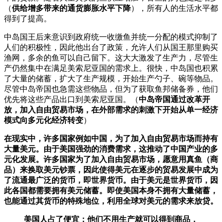
（
供给增多带来的通货膨胀水平下降
），所有人的生活水平都
得到了提高。
中岛国王后来意识到政府统一收缴鱼并统一分配的模式抑制了
人们的积极性，因此他出台了政策，允许人们从国王那里购买
渔网，多余的鱼可以自己留下。这大大激发了生产力，尽管生
产仍然集中在满足美索尼亚国的需求上。很快，中岛国也积累
了大量的储蓄，扩大了生产规模，开始生产勺子、碗等物品。
尽管中岛帝国也急需这些物品，但为了获取鱼邦储备券，他们
优先将这些产品出口到美索尼亚国。（
中岛帝国通过改革开
放，加入自由贸易市场，在外部需求的刺激下开始从单一经济
模式向多元化经济转变
）
在现实中，许多国家例如中国，为了加入自由贸易市场而持有
大量美元。由于美国强劲的消费需求，这推动了中国产业的多
元化发展。许多国家为了加入自由贸易市场，愿意用真鱼（商
品）来换取美元钞票，因此使得美元在逐步的贸易发展中成为
了流通最广泛的货币，即世界货币。由于美元是世界货币，因
此各国都需要拥有美元储蓄。即使美国本身不拥有大量储蓄，
也能通过其货币的特殊地位，利用全球对美元的需求来放贷。
美国人占了便宜：他们不用生产就可以得到商品，