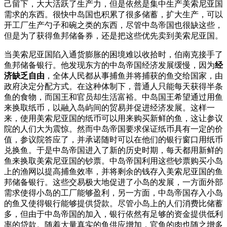
己留下，大大活跃了生产力，但是依然是集中生产美索尼亚国
需求的东西。很快中岛国也积累了很多储蓄，扩大生产，可以
开工厂生产勺子和碗之类的东西，尽管中岛帝国也很缺这些，
但是为了获得鱼邦储备券，还是把这些优先卖到美索尼亚国。
当美索尼亚国陷入通货膨胀的困境难以收拾时，伯南克接手了
鱼邦储备银行。他发现东方的中岛帝国经济发展缓慢，因为
经
济缺乏自由
，全体人民都从事捕鱼并将捕获的鱼交给国家，由
政府决定分配方式。在这种体制下，普通人只能每天获得半条
鱼的食物，而国王和官员却生活富裕。中岛国王希望通过用鱼
来换取纸币，以融入岛屿间的贸易并促进经济发展。这样一
来，使用美索尼亚国的纸币可以用来购买新鲜的鱼，这让参议
院的人们大为震惊。然而中岛帝国要求保证纸币具有一定的价
值，参议院答应了，并承诺随时可以在他们的银行窗口用纸币
兑换鱼。于是中岛帝国进入了新的历史时期，每天都用新鲜的
鱼来换取美索尼亚国的钞票。中岛帝国利用这些钞票购买小岛
上的渔网以提高捕鱼效率，并将剩余的钱存入美索尼亚国的鱼
邦储备银行。这些交易极大地促进了小岛的发展，一方面外部
需求使得小岛的工厂能够盈利，另一方面，中岛帝国存入小岛
的鱼又使得银行能够提供贷款。尽管小岛上的人们消费比储蓄
多，但由于中岛帝国的加入，银行依然有足够的资金提供低利
率的贷款。随着大量真实的鱼供应增加，官鱼的肉也随之增多