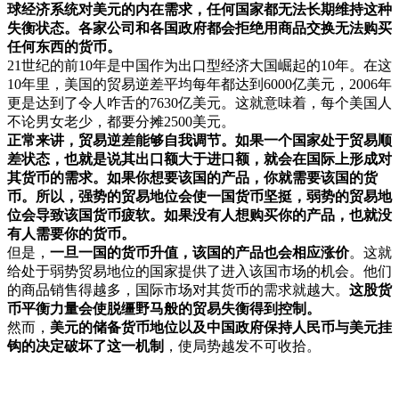
球经济系统对美元的内在需求，任何国家都无法长期维持这种
失衡状态。各家公司和各国政府都会拒绝用商品交换无法购买
任何东西的货币。
21世纪的前10年是中国作为出口型经济大国崛起的10年。在这
10年里，美国的贸易逆差平均每年都达到6000亿美元，2006年
更是达到了令人咋舌的7630亿美元。这就意味着，每个美国人
不论男女老少，都要分摊2500美元。
正常来讲，贸易逆差能够自我调节。如果一个国家处于贸易顺
差状态，也就是说其出口额大于进口额，就会在国际上形成对
其货币的需求。如果你想要该国的产品，你就需要该国的货
币。所以，强势的贸易地位会使一国货币坚挺，弱势的贸易地
位会导致该国货币疲软。如果没有人想购买你的产品，也就没
有人需要你的货币。
但是，
一旦一国的货币升值，该国的产品也会相应涨价
。这就
给处于弱势贸易地位的国家提供了进入该国市场的机会。他们
的商品销售得越多，国际市场对其货币的需求就越大。
这股货
币平衡力量会使脱缰野马般的贸易失衡得到控制。
然而，
美元的储备货币地位以及中国政府保持人民币与美元挂
钩的决定破坏了这一机制
，使局势越发不可收拾。