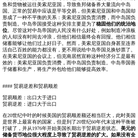
鱼和货物被运往美索尼亚国，导致鱼邦储备券大量流向中岛
国。正常的贸易中应该是平等交易，但美索尼亚国和中岛国却
形成了一种不平衡的关系：美索尼亚国负责消费，而中岛国负
责制造。中岛帝国接受这种安排主要是为了
稳固他们的统治地
位
。尽管这对中岛帝国的人民没有什么好处，例如制造冲浪板
的人却没有时间去冲浪，但他们相信最终会有回报。他们相信
储蓄能够让他们过上好日子。然而，美索尼亚国自身甚至连养
活自己百姓的能力都没有，更不用说给中岛帝国兑换钞票了。
在美索尼亚国的会议上，伯克南居然宣称这种经济分工是最有
效的：美索尼亚国负责消费，而中岛国负责制造。中岛帝国善
于储蓄和生产，将生产外包给他们能够提高效率。
#### 贸易逆差和贸易顺差
贸易顺差：出口大于进口
贸易逆差：进口大于出口
在20世纪中叶的时候美国的贸易顺差额还相当巨大，此时美国
是世界上最富有的国家，但是到了20世纪60年代末这种平衡被
打破了，并从1976年开始美国长期出于贸易逆差状态。
美元的
储备货币地位很大程度上导致了贸易逆差的扩大。如果没有全