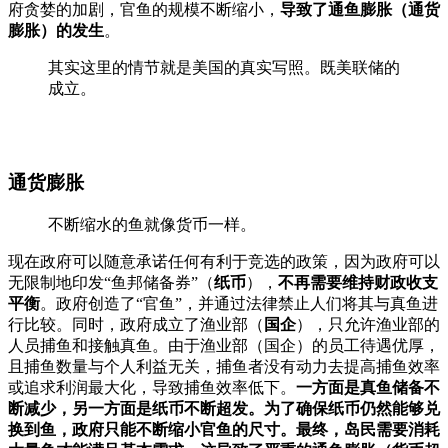
府贪婪的加剧，官鱼的规模不断缩小，
导致了通鱼膨胀（通货
膨胀）的发生
。
其实这里的情节就是美国的真实写照。既美联储的
成立。
通货膨胀
不断缩水的鱼就像货币一样。
现在政府可以随意承诺任何有利于竞选的政策，因为政府可以
无限制地印发“鱼邦储备券”（
纸币
），
不再需要维持财政收支
平衡
。政府创造了“官鱼”，并通过法律禁止人们将其与真鱼进
行比较。同时，政府成立了渔业部（
国企
），只允许渔业部的
人员捕鱼和接触真鱼。由于渔业部（国企）的员工待遇优厚，
且捕鱼数量与个人利益无关，捕鱼者没有动力去提高捕鱼效率
或追求利润最大化，导致捕鱼效率低下。
一方面是真鱼储备不
断减少，另一方面是纸币不断超发。
为了确保纸币仍然能够兑
换到鱼，政府只能不断缩小官鱼的尺寸。最终，岛民需要消耗