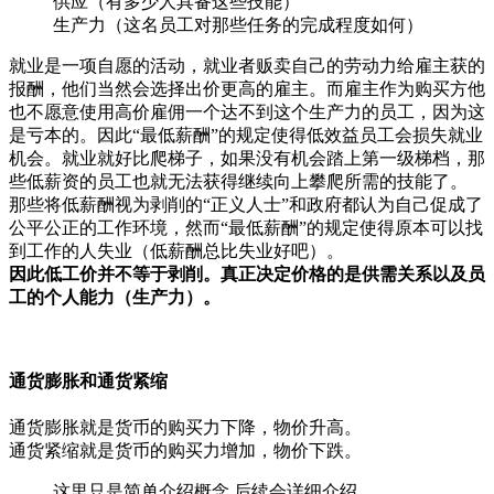
供应（有多少人具备这些技能）
生产力（这名员工对那些任务的完成程度如何）
就业是一项自愿的活动，就业者贩卖自己的劳动力给雇主获的
报酬，他们当然会选择出价更高的雇主。而雇主作为购买方他
也不愿意使用高价雇佣一个达不到这个生产力的员工，因为这
是亏本的。因此“最低薪酬”的规定使得低效益员工会损失就业
机会。就业就好比爬梯子，如果没有机会踏上第一级梯档，那
些低薪资的员工也就无法获得继续向上攀爬所需的技能了。
那些将低薪酬视为剥削的“正义人士”和政府都认为自己促成了
公平公正的工作环境，然而“最低薪酬”的规定使得原本可以找
到工作的人失业（低薪酬总比失业好吧）。
因此低工价并不等于剥削。真正决定价格的是供需关系以及员
工的个人能力（生产力）。
通货膨胀和通货紧缩
通货膨胀就是货币的购买力下降，物价升高。
通货紧缩就是货币的购买力增加，物价下跌。
这里只是简单介绍概念 后续会详细介绍