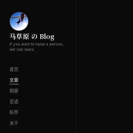
马草原 の Blog
If you want to tame a person,
will risk tears.
首页
文章
相册
足迹
标签
关于