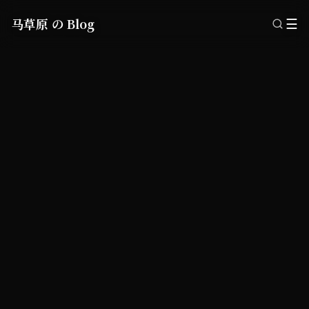
马草原 の Blog
☰
日常
2025.08.30
杭州 · 太子尖
杭州 · 太子尖 · 日出...