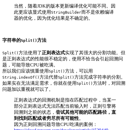
当然，随着JDK的版本更新编译优化可能不同。因
此更应该显式使用
而不是依赖编译
StringBuilder
器的优化，因为优化结果是不确定的。
字符串的
方法
Split()
方法使用了
正则表达式
实现了其强大的分割功能。但
Split()
是正则表达式的性能很不稳定的，使用不恰当会引起回溯问
题，可能导致CPU被吃满。
所以我们应该慎重使用
方法，可以用
Split()
方法代替
方法完成字符串的分割。
String.indexOf()
Split()
如果实在无法满足需求，你就在使用
方法时，对回溯
Split()
问题加以重视就可以了。
正则表达式的回溯机制是指在匹配过程中，当某一
部分正则表达式无法匹配当前输入时，正则引擎将
回溯到之前的状态，
尝试其他可能的匹配路径，直
到找到匹配或者穷尽所有可能性
。
因为正则回溯问题导致CPU吃满的案例：