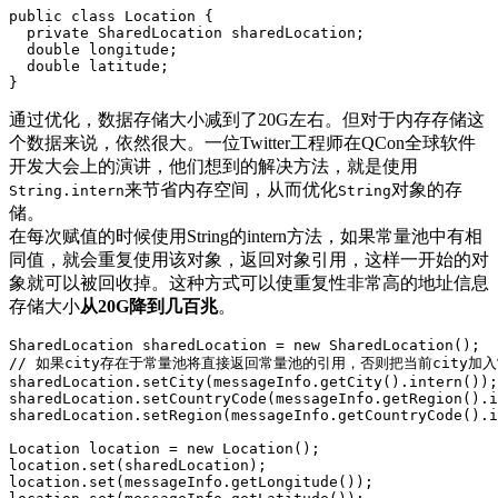
public class Location {

  private SharedLocation sharedLocation;

  double longitude;

  double latitude;

通过优化，数据存储大小减到了20G左右。但对于内存存储这
个数据来说，依然很大。一位Twitter工程师在QCon全球软件
开发大会上的演讲，他们想到的解决方法，就是使用
来节省内存空间，从而优化
对象的存
String.intern
String
储。
在每次赋值的时候使用String的intern方法，如果常量池中有相
同值，就会重复使用该对象，返回对象引用，这样一开始的对
象就可以被回收掉。这种方式可以使重复性非常高的地址信息
存储大小
从20G降到几百兆
。
SharedLocation sharedLocation = new SharedLocation();

// 如果city存在于常量池将直接返回常量池的引用，否则把当前city加入
sharedLocation.setCity(messageInfo.getCity().intern());

sharedLocation.setCountryCode(messageInfo.getRegion().i
sharedLocation.setRegion(messageInfo.getCountryCode().i
Location location = new Location();

location.set(sharedLocation);

location.set(messageInfo.getLongitude());
