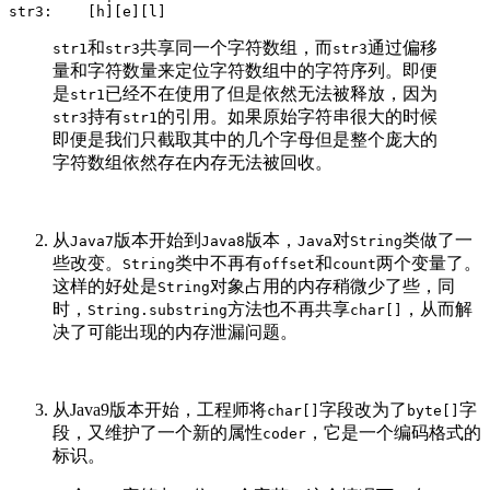
和
共享同一个字符数组，而
通过偏移
str1
str3
str3
量和字符数量来定位字符数组中的字符序列。即便
是
已经不在使用了但是依然无法被释放，因为
str1
持有
的引用。如果原始字符串很大的时候
str3
str1
即便是我们只截取其中的几个字母但是整个庞大的
字符数组依然存在内存无法被回收。
从
版本开始到
版本，
对
类做了一
Java7
Java8
Java
String
些改变。
类中不再有
和
两个变量了。
String
offset
count
这样的好处是
对象占用的内存稍微少了些，同
String
时，
方法也不再共享
，从而解
String.substring
char[]
决了可能出现的内存泄漏问题。
从Java9版本开始，工程师将
字段改为了
字
char[]
byte[]
段，又维护了一个新的属性
，它是一个编码格式的
coder
标识。