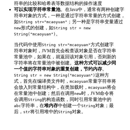
符串的比较和哈希表等数据结构的操作速度
可以实现字符串常量池
。在Java中，通常有两种创建字
符串对象的方式，一种是通过字符串常量的方式创建，
如
；另一种是字符串变量通过
String str="mcaoyuan"
形式的创建，如
new
String str = new
。
String("mcaoyuan")
当代码中使用
方式创建字
String str="mcaoyuan"
符串对象时，JVM首先会检查该对象是否在字符串
常量池中，如果在，就返回该对象引用，否则新的
字符串将在常量池中被创建。
这种方式可以减少同
一个值的字符串对象的重复创建，节约内存
。
这种方
String str = new String("mcaoyuan")
式，首先在编译类文件时，
常量字符串将
mcaoyuan
会放入到常量结构中，在类加载时，
将会
mcaoyuan
在常量池中创建；然后在调用
时，JVM命令将
new
会调用
的构造函数，同时引用常量池中的
String
字符串，在
堆内存
中创建一个
对象；最
abc
String
后，
将引用堆中的
对象。
str
String