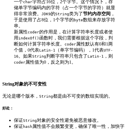
一个
字符占16位，2个字节。这个情况下，存
char
储单字节编码内的字符（占一个字节的字符）就显
得非常浪费。
的
类为了
节约内存空间
，
JDK9
String
于是使用了占8位，1个字节的
数组来存放字符
byte
串。
新属性
的作用是，在计算字符串长度或者使
coder
用
函数时，我们需要根据这个字段，判
indexOf()
断如何计算字符串长度。
属性默认有0和1两
coder
个值，0代表
（单字节编码），1代表
Latin-1
UTF-
。如果
判断字符串只包含了
，则
16
String
Latin-1
属性值为0，反之则为1。
coder
String对象的不可变性
无论是哪个版本，
都是由不可变的数组实现的。
String
好处：
保证
对象的安全性避免被恶意修改。
String
保证
属性值不会频繁变更，确保了唯一性，加快字
hash