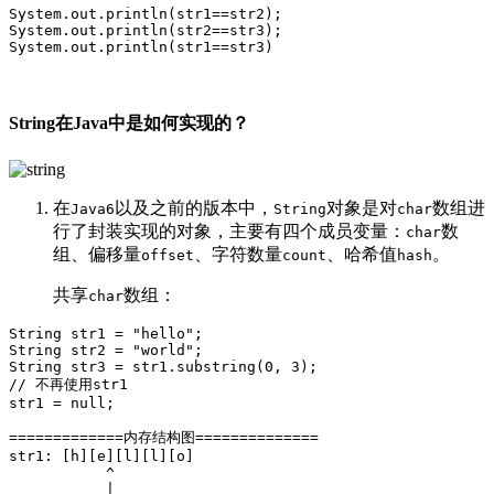
System.out.println(str1==str2);

System.out.println(str2==str3);

String在Java中是如何实现的？
在
以及之前的版本中，
对象是对
数组进
Java6
String
char
行了封装实现的对象，主要有四个成员变量：
数
char
组、偏移量
、字符数量
、哈希值
。
offset
count
hash
共享
数组：
char
String str1 = "hello";

String str2 = "world";

String str3 = str1.substring(0, 3); 

// 不再使用str1

str1 = null;

=============内存结构图==============

str1: [h][e][l][l][o]

           ^

           |
