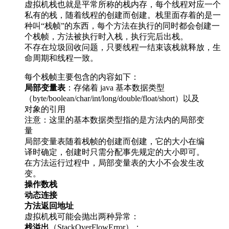
虚拟机栈也就是平常所称的栈内存，每个线程对应一个
私有的栈，随着线程的创建而创建。栈里面存着的是一
种叫“栈帧”的东西，每个方法在执行的同时都会创建一
个栈帧，方法被执行时入栈，执行完后出栈。
不存在垃圾回收问题，只要线程一结束该栈就释放，生
命周期和线程一致。
每个栈帧主要包含的内容如下：
局部变量表
：存储着 java 基本数据类型
（byte/boolean/char/int/long/double/float/short）以及
对象的引用
注意：这里的基本数据类型指的是方法内的局部变
量
局部变量表随着栈帧的创建而创建，它的大小在编
译时确定，创建时只需分配事先规定的大小即可。
在方法运行过程中，局部变量表的大小不会发生改
变。
操作数栈
动态连接
方法返回地址
虚拟机栈可能会抛出两种异常：
栈溢出
（StackOverFlowError）：