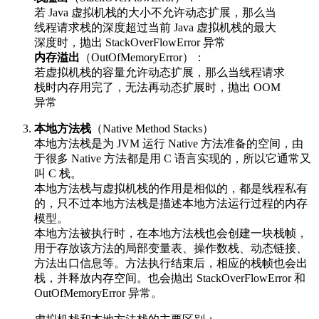
若 Java 虚拟机栈的大小不允许动态扩展，那么当
线程请求栈的深度超过当前 Java 虚拟机栈的最大
深度时，抛出 StackOverFlowError 异常
内存溢出
（OutOfMemoryError）：
若虚拟机栈的容量允许动态扩展，那么当线程请求
栈时内存用完了，无法再动态扩展时，抛出 OOM
异常
本地方法栈
（Native Method Stacks）
本地方法栈是为 JVM 运行 Native 方法准备的空间，由
于很多 Native 方法都是用 C 语言实现的，所以它通常又
叫 C 栈。
本地方法栈与虚拟机栈的作用是相似的，都是线程私有
的，只不过本地方法栈是描述本地方法运行过程的内存
模型。
本地方法被执行时，在本地方法栈也会创建一块栈帧，
用于存放该方法的局部变量表、操作数栈、动态链接、
方法出口信息等。方法执行结束后，相应的栈帧也会出
栈，并释放内存空间。也会抛出 StackOverFlowError 和
OutOfMemoryError 异常。