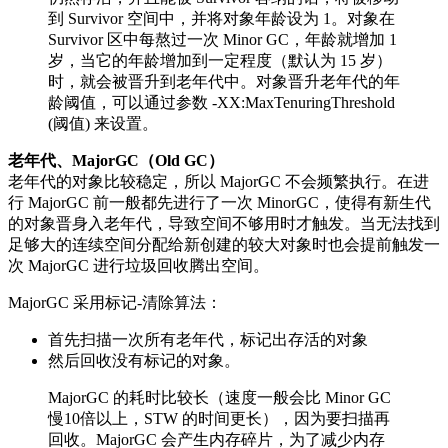
到 Survivor 空间中，并将对象年龄设为 1。对象在
Survivor 区中每熬过一次 Minor GC，年龄就增加 1
岁，当它的年龄增加到一定程度（默认为 15 岁）
时，就会被晋升到老年代中。对象晋升老年代的年
龄阈值，可以通过参数 -XX:MaxTenuringThreshold
(阈值) 来设置。
老年代、MajorGC（Old GC）
老年代的对象比较稳定，所以 MajorGC 不会频繁执行。在进
行 MajorGC 前一般都先进行了一次 MinorGC，使得有新生代
的对象晋身入老年代，导致空间不够用时才触发。当无法找到
足够大的连续空间分配给新创建的较大对象时也会提前触发一
次 MajorGC 进行垃圾回收腾出空间。
MajorGC 采用标记-清除算法：
首先扫描一次所有老年代，标记出存活的对象
然后回收没有标记的对象。
MajorGC 的耗时比较长（速度一般会比 Minor GC
慢10倍以上，STW 的时间更长），因为要扫描再
回收。MajorGC 会产生内存碎片，为了减少内存