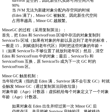
survivor 是空的，因此新生代实际可用空间只有
90%
当 JVM 无法为新建对象分配内存空间的时候
(Eden 满了)，Minor GC 被触发。因此新生代空间
占用率越高，Minor GC 越频繁。
MinorGC 的过程（采用复制算法）：
首先，把 Eden 和 ServivorFrom 区域中存活的对象复制到
ServicorTo 区域（如果有对象的年龄以及达到了老年的标准，
一般是 15，则赋值到老年代区）同时把这些对象的年龄 +
1（如果 ServicorTo 不够位置了就放到老年区）然后，清空
Eden 和 ServicorFrom 中的对象；最后，ServicorTo 和
ServicorFrom 互换，原 ServicorTo 成为下一次 GC 时的
ServicorFrom 区。
Minor GC 触发机制：
当年轻代满（指的是 Eden 满，Survivor 满不会引发 GC）时就
会触发 Minor GC（通过复制算法回收垃圾）
对象年龄（Age）计数器：虚拟机给每个对象定义了一个对象
年龄（Age）计数器。
如果对象在 Eden 出生并经过第一次 Minor GC 后
仍然存活，并且能被 Survivor 容纳的话，将被移动