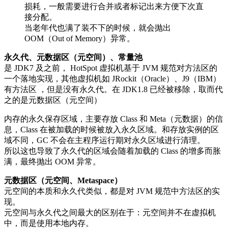
损耗，一般需要进行合并或者标记出来方便下次直
接分配。
当老年代也满了装不下的时候，就会抛出
OOM（Out of Memory）异常。
永久代、元数据区（元空间）、常量池
是 JDK7 及之前， HotSpot 虚拟机基于 JVM 规范对方法区的
一个落地实现，其他虚拟机如 JRockit（Oracle）、J9（IBM）
有方法区 ，但是没有永久代。在 JDK1.8 已经被移除，取而代
之的是元数据区（元空间）
内存的永久保存区域，主要存放 Class 和 Meta（元数据）的信
息，Class 在被加载的时候被放入永久区域。和存放实例的区
域不同，GC 不会在主程序运行期对永久区域进行清理。
所以这也导致了永久代的区域会随着加载的 Class 的增多而胀
满，最终抛出 OOM 异常。
元数据区（元空间、Metaspace）
元空间的本质和永久代类似，都是对 JVM 规范中方法区的实
现。
元空间与永久代之间最大的区别在于：元空间并不在虚拟机
中，而是使用本地内存。