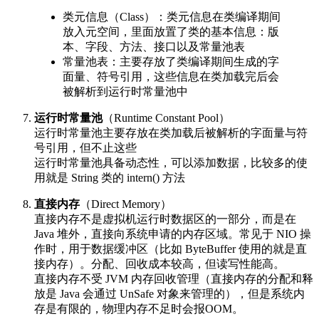
类元信息（Class）：类元信息在类编译期间
放入元空间，里面放置了类的基本信息：版
本、字段、方法、接口以及常量池表
常量池表：主要存放了类编译期间生成的字
面量、符号引用，这些信息在类加载完后会
被解析到运行时常量池中
运行时常量池
（Runtime Constant Pool）
运行时常量池主要存放在类加载后被解析的字面量与符
号引用，但不止这些
运行时常量池具备动态性，可以添加数据，比较多的使
用就是 String 类的 intern() 方法
直接内存
（Direct Memory）
直接内存不是虚拟机运行时数据区的一部分，而是在
Java 堆外，直接向系统申请的内存区域。常见于 NIO 操
作时，用于数据缓冲区（比如 ByteBuffer 使用的就是直
接内存）。分配、回收成本较高，但读写性能高。
直接内存不受 JVM 内存回收管理（直接内存的分配和释
放是 Java 会通过 UnSafe 对象来管理的），但是系统内
存是有限的，物理内存不足时会报OOM。