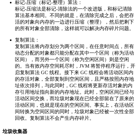
标记-压缩（标记-整理）算法：
标记-压缩法是标记-清除法的一个改进版，和标记清除
算法基本相同。不同的就是，在清除完成之后，会把存
活的对象向内存的一边进行压缩（整理），然后把剩下
的所有对象全部清除，这样就可以解决内存碎片问题。
复制算法：
复制算法将内存划分为两个区间，在任意时间点，所有
动态分配的对象都只能分配在其中一个区间（称为活动
区间），而另外一个区间（称为空闲区间）则是空闲
的。当有效内存空间耗尽时，JVM 将暂停程序运行，开
启复制算法 GC 线程。接下来 GC 线程会将活动区间内
的存活对象，全部复制到空闲区间，且严格按照内存地
址依次排列，与此同时，GC 线程将更新存活对象的内
存引用地址指向新的内存地址。此时，空闲区间已经与
活动区间交换，而垃圾对象现在已经全部留在了原来的
活动区间，也就是现在的空闲区间。事实上，在活动区
间转换为空间区间的同时，垃圾对象已经被一次性全部
回收。复制算法不会产生内存碎片。
垃圾收集器